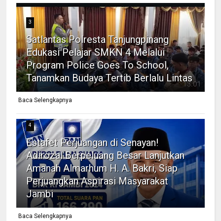
3
Satlantas Polresta Tanjungpinang
Edukasi Pelajar SMKN 4 Melalui
Program Police Goes To School,
Tanamkan Budaya Tertib Berlalu Lintas
Baca Selengkapnya
4
Estafet Perjuangan di Senayan!
Adirozal Berpeluang Besar Lanjutkan
Amanah Almarhum H. A. Bakri, Siap
Perjuangkan Aspirasi Masyarakat
Jambi
Baca Selengkapnya