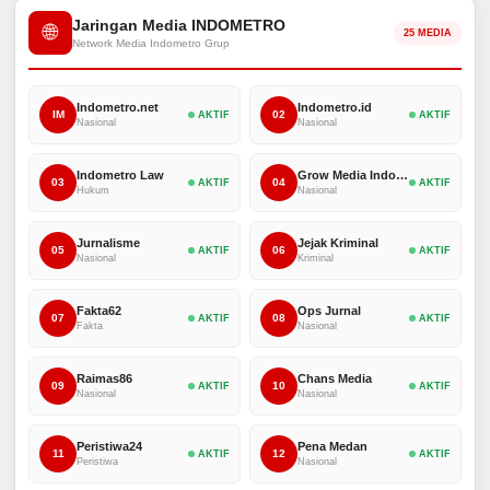
Jaringan Media INDOMETRO
🌐
25 MEDIA
Network Media Indometro Grup
Indometro.net
Indometro.id
IM
02
AKTIF
AKTIF
Nasional
Nasional
Indometro Law
Grow Media Indonesia
03
04
AKTIF
AKTIF
Hukum
Nasional
Jurnalisme
Jejak Kriminal
05
06
AKTIF
AKTIF
Nasional
Kriminal
Fakta62
Ops Jurnal
07
08
AKTIF
AKTIF
Fakta
Nasional
Raimas86
Chans Media
09
10
AKTIF
AKTIF
Nasional
Nasional
Peristiwa24
Pena Medan
11
12
AKTIF
AKTIF
Peristiwa
Nasional