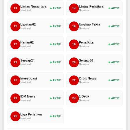
Lintas Nusantara
Lintas Peristiwa
13
14
AKTIF
AKTIF
Nasional
Nasional
Liputan62
Ungkap Fakta
15
16
AKTIF
AKTIF
Nasional
Nasional
Harian62
Pena Kita
17
18
AKTIF
AKTIF
Nasional
Nasional
Sergap24
Sergap86
19
20
AKTIF
AKTIF
Nasional
Nasional
Investigasi
Orbit News
21
22
AKTIF
AKTIF
Nasional
Nasional
IDM News
1 Detik
23
24
AKTIF
AKTIF
Nasional
Nasional
Liga Peristiwa
25
AKTIF
Nasional