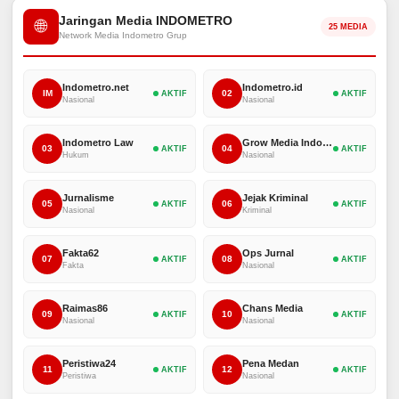
Jaringan Media INDOMETRO
🌐
25 MEDIA
Network Media Indometro Grup
Indometro.net
Indometro.id
IM
02
AKTIF
AKTIF
Nasional
Nasional
Indometro Law
Grow Media Indonesia
03
04
AKTIF
AKTIF
Hukum
Nasional
Jurnalisme
Jejak Kriminal
05
06
AKTIF
AKTIF
Nasional
Kriminal
Fakta62
Ops Jurnal
07
08
AKTIF
AKTIF
Fakta
Nasional
Raimas86
Chans Media
09
10
AKTIF
AKTIF
Nasional
Nasional
Peristiwa24
Pena Medan
11
12
AKTIF
AKTIF
Peristiwa
Nasional