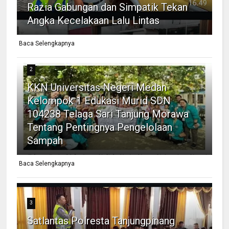
Razia Gabungan dan Simpatik Tekan
Angka Kecelakaan Lalu Lintas
Baca Selengkapnya
2
KKN Universitas Negeri Medan
Kelompok 1 Edukasi Murid SDN
104238 Telaga Sari Tanjung Morawa
Tentang Pentingnya Pengelolaan
Sampah
Baca Selengkapnya
3
Satlantas Polresta Tanjungpinang