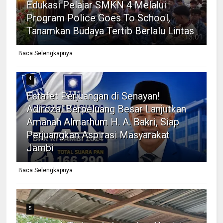
Edukasi Pelajar SMKN 4 Melalui
Program Police Goes To School,
Tanamkan Budaya Tertib Berlalu Lintas
Baca Selengkapnya
4
Estafet Perjuangan di Senayan!
Adirozal Berpeluang Besar Lanjutkan
Amanah Almarhum H. A. Bakri, Siap
Perjuangkan Aspirasi Masyarakat
Jambi
Baca Selengkapnya
5