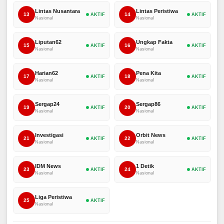
Lintas Nusantara
Lintas Peristiwa
13
14
AKTIF
AKTIF
Nasional
Nasional
Liputan62
Ungkap Fakta
15
16
AKTIF
AKTIF
Nasional
Nasional
Harian62
Pena Kita
17
18
AKTIF
AKTIF
Nasional
Nasional
Sergap24
Sergap86
19
20
AKTIF
AKTIF
Nasional
Nasional
Investigasi
Orbit News
21
22
AKTIF
AKTIF
Nasional
Nasional
IDM News
1 Detik
23
24
AKTIF
AKTIF
Nasional
Nasional
Liga Peristiwa
25
AKTIF
Nasional