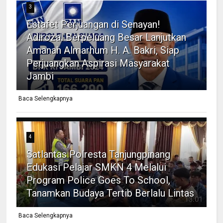
3
Estafet Perjuangan di Senayan!
Adirozal Berpeluang Besar Lanjutkan
Amanah Almarhum H. A. Bakri, Siap
Perjuangkan Aspirasi Masyarakat
Jambi
Baca Selengkapnya
4
Satlantas Polresta Tanjungpinang
Edukasi Pelajar SMKN 4 Melalui
Program Police Goes To School,
Tanamkan Budaya Tertib Berlalu Lintas
Baca Selengkapnya