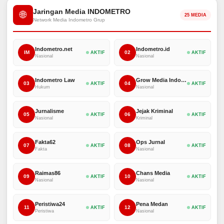
Jaringan Media INDOMETRO
🌐
25 MEDIA
Network Media Indometro Grup
Indometro.net
Indometro.id
IM
02
AKTIF
AKTIF
Nasional
Nasional
Indometro Law
Grow Media Indonesia
03
04
AKTIF
AKTIF
Hukum
Nasional
Jurnalisme
Jejak Kriminal
05
06
AKTIF
AKTIF
Nasional
Kriminal
Fakta62
Ops Jurnal
07
08
AKTIF
AKTIF
Fakta
Nasional
Raimas86
Chans Media
09
10
AKTIF
AKTIF
Nasional
Nasional
Peristiwa24
Pena Medan
11
12
AKTIF
AKTIF
Peristiwa
Nasional