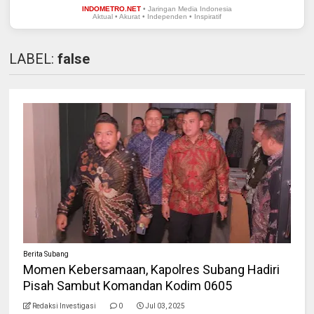
INDOMETRO.NET
• Jaringan Media Indonesia
Aktual • Akurat • Independen • Inspiratif
LABEL:
false
Berita Subang
Momen Kebersamaan, Kapolres Subang Hadiri
Pisah Sambut Komandan Kodim 0605
Redaksi Investigasi
0
Jul 03, 2025