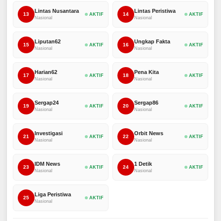
Lintas Nusantara
Lintas Peristiwa
13
14
AKTIF
AKTIF
Nasional
Nasional
Liputan62
Ungkap Fakta
15
16
AKTIF
AKTIF
Nasional
Nasional
Harian62
Pena Kita
17
18
AKTIF
AKTIF
Nasional
Nasional
Sergap24
Sergap86
19
20
AKTIF
AKTIF
Nasional
Nasional
Investigasi
Orbit News
21
22
AKTIF
AKTIF
Nasional
Nasional
IDM News
1 Detik
23
24
AKTIF
AKTIF
Nasional
Nasional
Liga Peristiwa
25
AKTIF
Nasional