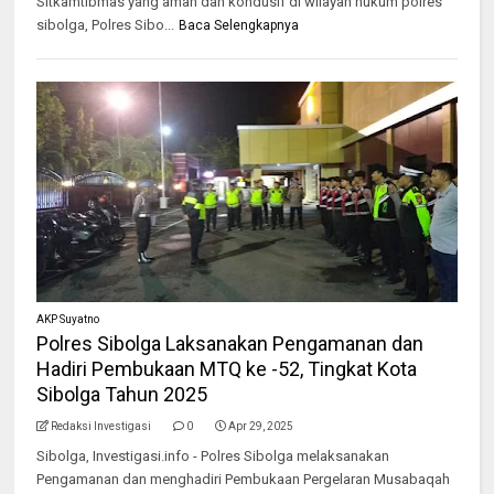
Sitkamtibmas yang aman dan kondusif di wilayah hukum polres
sibolga, Polres Sibo...
Baca Selengkapnya
AKP Suyatno
Polres Sibolga Laksanakan Pengamanan dan
Hadiri Pembukaan MTQ ke -52, Tingkat Kota
Sibolga Tahun 2025
Redaksi Investigasi
0
Apr 29, 2025
Sibolga, Investigasi.info - Polres Sibolga melaksanakan
Pengamanan dan menghadiri Pembukaan Pergelaran Musabaqah