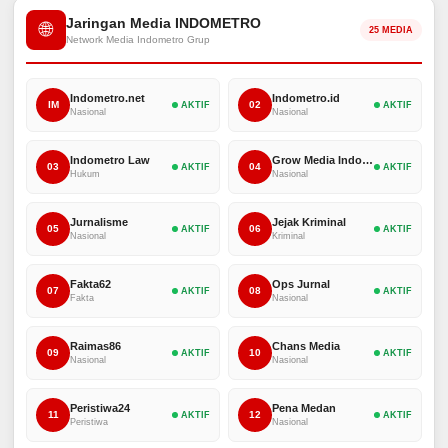
Jaringan Media INDOMETRO
🌐
25 MEDIA
Network Media Indometro Grup
Indometro.net
Indometro.id
IM
02
AKTIF
AKTIF
Nasional
Nasional
Indometro Law
Grow Media Indonesia
03
04
AKTIF
AKTIF
Hukum
Nasional
Jurnalisme
Jejak Kriminal
05
06
AKTIF
AKTIF
Nasional
Kriminal
Fakta62
Ops Jurnal
07
08
AKTIF
AKTIF
Fakta
Nasional
Raimas86
Chans Media
09
10
AKTIF
AKTIF
Nasional
Nasional
Peristiwa24
Pena Medan
11
12
AKTIF
AKTIF
Peristiwa
Nasional