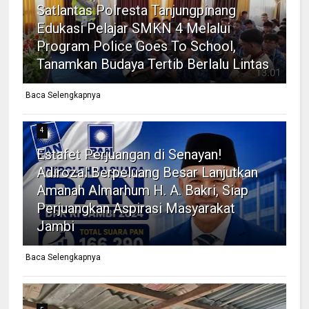
Satlantas Polresta Tanjungpinang
Edukasi Pelajar SMKN 4 Melalui
Program Police Goes To School,
Tanamkan Budaya Tertib Berlalu Lintas
Baca Selengkapnya
4
Estafet Perjuangan di Senayan!
Adirozal Berpeluang Besar Lanjutkan
Amanah Almarhum H. A. Bakri, Siap
Perjuangkan Aspirasi Masyarakat
Jambi
Baca Selengkapnya