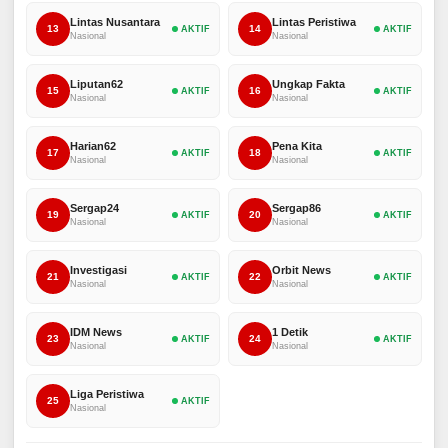
Lintas Nusantara
Lintas Peristiwa
13
14
AKTIF
AKTIF
Nasional
Nasional
Liputan62
Ungkap Fakta
15
16
AKTIF
AKTIF
Nasional
Nasional
Harian62
Pena Kita
17
18
AKTIF
AKTIF
Nasional
Nasional
Sergap24
Sergap86
19
20
AKTIF
AKTIF
Nasional
Nasional
Investigasi
Orbit News
21
22
AKTIF
AKTIF
Nasional
Nasional
IDM News
1 Detik
23
24
AKTIF
AKTIF
Nasional
Nasional
Liga Peristiwa
25
AKTIF
Nasional