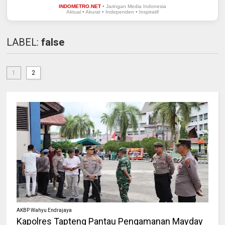
INDOMETRO.NET
• Jaringan Media Indonesia
Aktual • Akurat • Independen • Inspiratif
LABEL:
false
1
2
AKBP Wahyu Endrajaya
Kapolres Tapteng Pantau Pengamanan Mayday