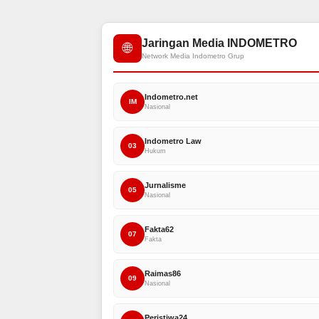
Jaringan Media INDOMETRO
🌐
Network Media Indometro Grup
Indometro.net
IM
Nasional
Indometro Law
03
Hukum
Jurnalisme
05
Nasional
Fakta62
07
Fakta
Raimas86
09
Nasional
Peristiwa24