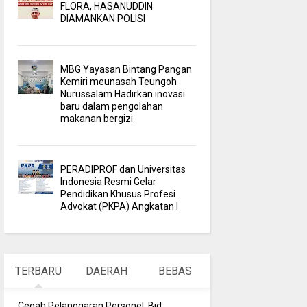
FLORA, HASANUDDIN
DIAMANKAN POLISI
MBG Yayasan Bintang Pangan
Kemiri meunasah Teungoh
Nurussalam Hadirkan inovasi
baru dalam pengolahan
makanan bergizi
PERADIPROF dan Universitas
Indonesia Resmi Gelar
Pendidikan Khusus Profesi
Advokat (PKPA) Angkatan I
TERBARU
DAERAH
BEBAS
Cegah Pelanggaran Personel, Bid