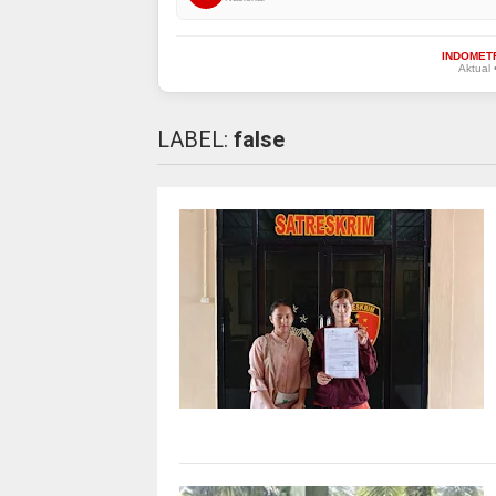
INDOMET
Aktual 
LABEL:
false