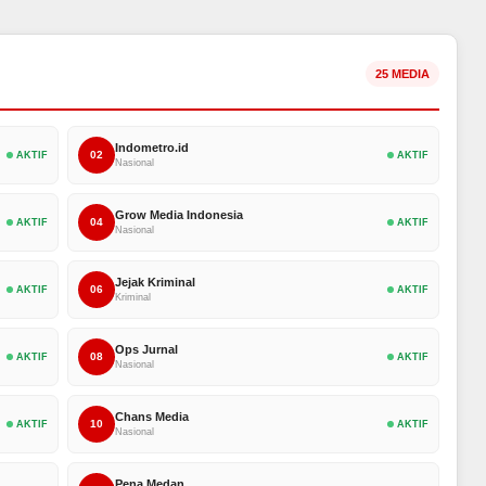
25 MEDIA
Indometro.id
02
AKTIF
AKTIF
Nasional
Grow Media Indonesia
04
AKTIF
AKTIF
Nasional
Jejak Kriminal
06
AKTIF
AKTIF
Kriminal
Ops Jurnal
08
AKTIF
AKTIF
Nasional
Chans Media
10
AKTIF
AKTIF
Nasional
Pena Medan