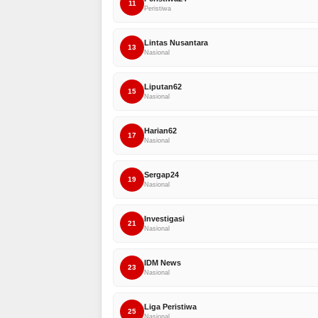
11
Peristiwa
Lintas Nusantara
13
Nasional
Liputan62
15
Nasional
Harian62
17
Nasional
Sergap24
19
Nasional
Investigasi
21
Nasional
IDM News
23
Nasional
Liga Peristiwa
25
Nasional