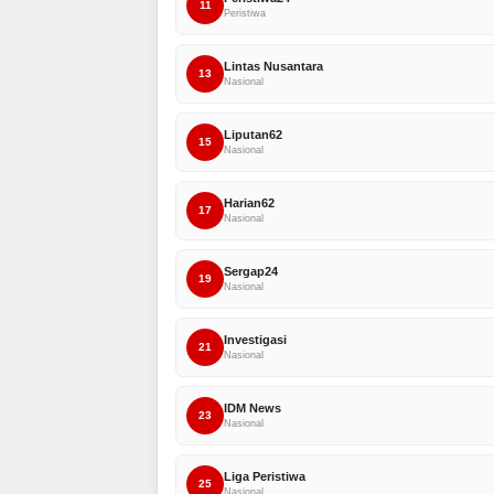
11
Peristiwa
Lintas Nusantara
13
Nasional
Liputan62
15
Nasional
Harian62
17
Nasional
Sergap24
19
Nasional
Investigasi
21
Nasional
IDM News
23
Nasional
Liga Peristiwa
25
Nasional