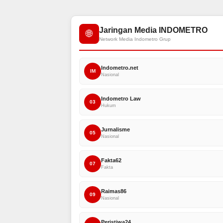
Jaringan Media INDOMETRO
🌐
Network Media Indometro Grup
Indometro.net
IM
Nasional
Indometro Law
03
Hukum
Jurnalisme
05
Nasional
Fakta62
07
Fakta
Raimas86
09
Nasional
Peristiwa24