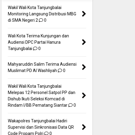
Wakil Wali Kota Tanjungbalai
Monitoring Langsung Distribusi MBG
di SMA Negeri 2
0
Wali Kota Terima Kunjungan dan
Audiensi DPC Partai Hanura
Tanjungbalai
0
Mahyaruddin Salim Terima Audiensi
Muslimat PD Al Washliyah
0
Wakil Wali Kota Tanjungbalai
Melepas 12 Personel Satpol PP dan
Dishub Ikuti Seleksi Komcad di
Rindam I/BB Pematang Siantar
0
Wakapolres Tanjungbalai Hadiri
Supervisi dan Sinkronisasi Data QR
Code Propam Polri
0