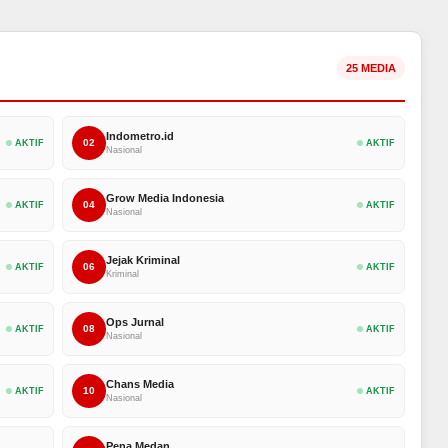
25 MEDIA
Indometro.id
02
AKTIF
AKTIF
Nasional
Grow Media Indonesia
04
AKTIF
AKTIF
Nasional
Jejak Kriminal
06
AKTIF
AKTIF
Kriminal
Ops Jurnal
08
AKTIF
AKTIF
Nasional
Chans Media
10
AKTIF
AKTIF
Nasional
Pena Medan