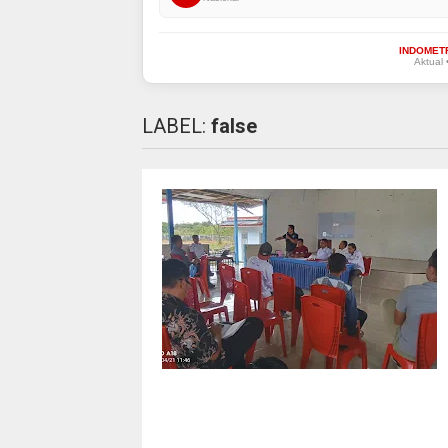
INDOMET
Aktual 
LABEL:
false