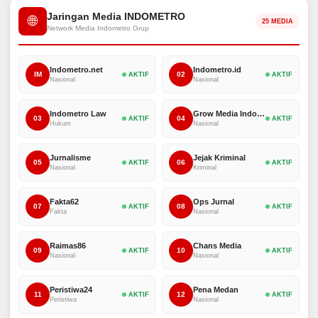
Jaringan Media INDOMETRO
🌐
25 MEDIA
Network Media Indometro Grup
Indometro.net
Indometro.id
IM
02
AKTIF
AKTIF
Nasional
Nasional
Indometro Law
Grow Media Indonesia
03
04
AKTIF
AKTIF
Hukum
Nasional
Jurnalisme
Jejak Kriminal
05
06
AKTIF
AKTIF
Nasional
Kriminal
Fakta62
Ops Jurnal
07
08
AKTIF
AKTIF
Fakta
Nasional
Raimas86
Chans Media
09
10
AKTIF
AKTIF
Nasional
Nasional
Peristiwa24
Pena Medan
11
12
AKTIF
AKTIF
Peristiwa
Nasional