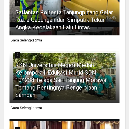
1
Satlantas Polresta Tanjungpinang Gelar
Razia Gabungan dan Simpatik Tekan
Angka Kecelakaan Lalu Lintas
Baca Selengkapnya
2
KKN Universitas Negeri Medan
Kelompok 1 Edukasi Murid SDN
104238 Telaga Sari Tanjung Morawa
Tentang Pentingnya Pengelolaan
Sampah
Baca Selengkapnya