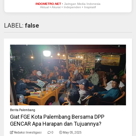
INDOMETRO.NET
• Jaringan Media Indonesia
Aktual • Akurat • Independen • Inspiratif
LABEL:
false
Berita Palembang
Giat FGE Kota Palembang Bersama DPP
GENCAR Apa Harapan dan Tujuannya?
Redaksi Investigasi
0
May 05, 2025