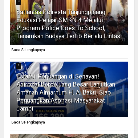
3
Satlantas Polresta Tanjungpinang
Edukasi Pelajar SMKN 4 Melalui
Program Police Goes To School,
Tanamkan Budaya Tertib Berlalu Lintas
Baca Selengkapnya
4
Estafet Perjuangan di Senayan!
Adirozal Berpeluang Besar Lanjutkan
Amanah Almarhum H. A. Bakri, Siap
Perjuangkan Aspirasi Masyarakat
Jambi
Baca Selengkapnya