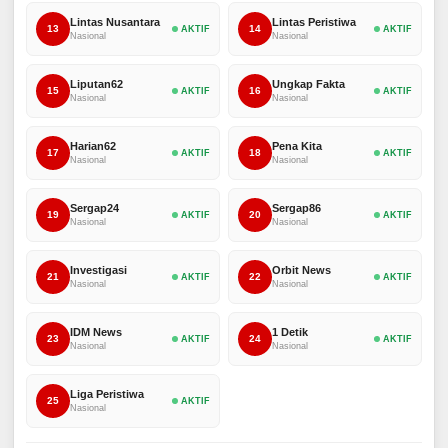
Lintas Nusantara
Lintas Peristiwa
13
14
AKTIF
AKTIF
Nasional
Nasional
Liputan62
Ungkap Fakta
15
16
AKTIF
AKTIF
Nasional
Nasional
Harian62
Pena Kita
17
18
AKTIF
AKTIF
Nasional
Nasional
Sergap24
Sergap86
19
20
AKTIF
AKTIF
Nasional
Nasional
Investigasi
Orbit News
21
22
AKTIF
AKTIF
Nasional
Nasional
IDM News
1 Detik
23
24
AKTIF
AKTIF
Nasional
Nasional
Liga Peristiwa
25
AKTIF
Nasional