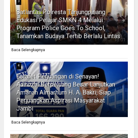
3
Satlantas Polresta Tanjungpinang
Edukasi Pelajar SMKN 4 Melalui
Program Police Goes To School,
Tanamkan Budaya Tertib Berlalu Lintas
Baca Selengkapnya
4
Estafet Perjuangan di Senayan!
Adirozal Berpeluang Besar Lanjutkan
Amanah Almarhum H. A. Bakri, Siap
Perjuangkan Aspirasi Masyarakat
Jambi
Baca Selengkapnya