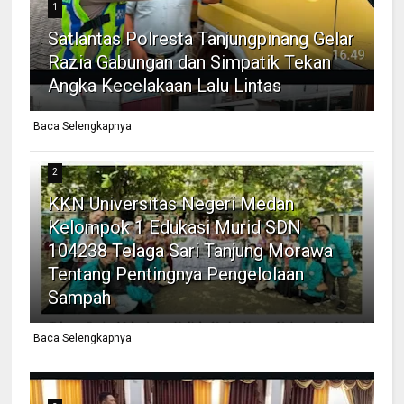
1
Satlantas Polresta Tanjungpinang Gelar
Razia Gabungan dan Simpatik Tekan
Angka Kecelakaan Lalu Lintas
Baca Selengkapnya
2
KKN Universitas Negeri Medan
Kelompok 1 Edukasi Murid SDN
104238 Telaga Sari Tanjung Morawa
Tentang Pentingnya Pengelolaan
Sampah
Baca Selengkapnya