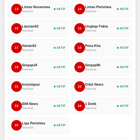
Lintas Nusantara
Lintas Peristiwa
13
14
AKTIF
AKTIF
Nasional
Nasional
Liputan62
Ungkap Fakta
15
16
AKTIF
AKTIF
Nasional
Nasional
Harian62
Pena Kita
17
18
AKTIF
AKTIF
Nasional
Nasional
Sergap24
Sergap86
19
20
AKTIF
AKTIF
Nasional
Nasional
Investigasi
Orbit News
21
22
AKTIF
AKTIF
Nasional
Nasional
IDM News
1 Detik
23
24
AKTIF
AKTIF
Nasional
Nasional
Liga Peristiwa
25
AKTIF
Nasional