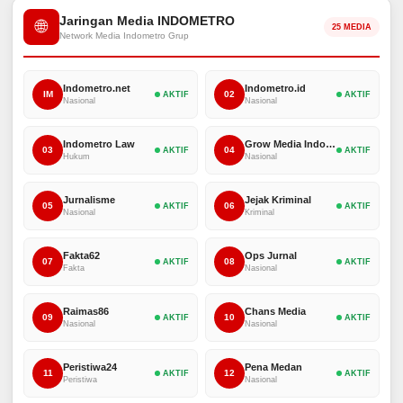
Jaringan Media INDOMETRO
🌐
25 MEDIA
Network Media Indometro Grup
Indometro.net
Indometro.id
IM
02
AKTIF
AKTIF
Nasional
Nasional
Indometro Law
Grow Media Indonesia
03
04
AKTIF
AKTIF
Hukum
Nasional
Jurnalisme
Jejak Kriminal
05
06
AKTIF
AKTIF
Nasional
Kriminal
Fakta62
Ops Jurnal
07
08
AKTIF
AKTIF
Fakta
Nasional
Raimas86
Chans Media
09
10
AKTIF
AKTIF
Nasional
Nasional
Peristiwa24
Pena Medan
11
12
AKTIF
AKTIF
Peristiwa
Nasional