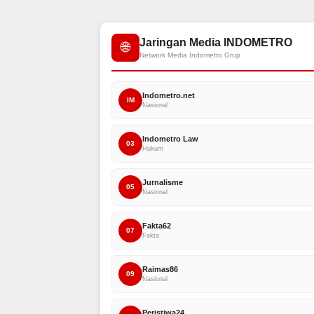
Jaringan Media INDOMETRO
🌐
Network Media Indometro Grup
Indometro.net
IM
Nasional
Indometro Law
03
Hukum
Jurnalisme
05
Nasional
Fakta62
07
Fakta
Raimas86
09
Nasional
Peristiwa24