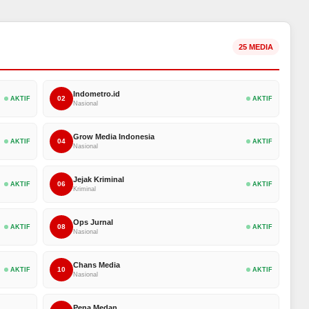
25 MEDIA
Indometro.id
02
AKTIF
AKTIF
Nasional
Grow Media Indonesia
04
AKTIF
AKTIF
Nasional
Jejak Kriminal
06
AKTIF
AKTIF
Kriminal
Ops Jurnal
08
AKTIF
AKTIF
Nasional
Chans Media
10
AKTIF
AKTIF
Nasional
Pena Medan