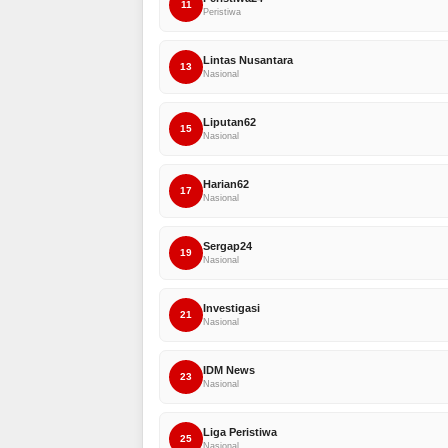
11
Peristiwa
Lintas Nusantara
13
Nasional
Liputan62
15
Nasional
Harian62
17
Nasional
Sergap24
19
Nasional
Investigasi
21
Nasional
IDM News
23
Nasional
Liga Peristiwa
25
Nasional