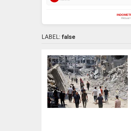
INDOMET
Aktual 
LABEL:
false