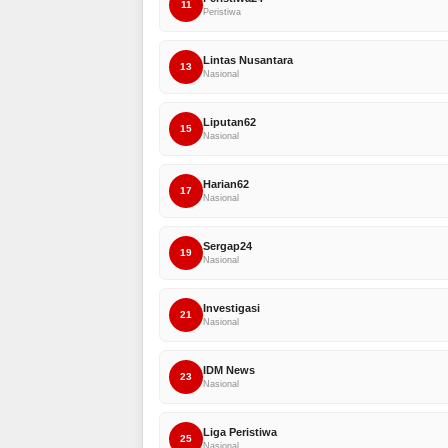
11
Peristiwa
Lintas Nusantara
13
Nasional
Liputan62
15
Nasional
Harian62
17
Nasional
Sergap24
19
Nasional
Investigasi
21
Nasional
IDM News
23
Nasional
Liga Peristiwa
25
Nasional