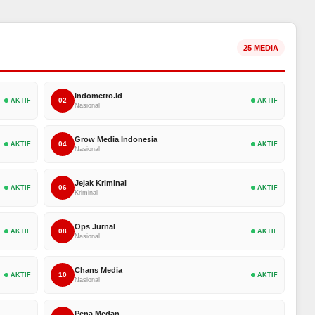
25 MEDIA
Indometro.id
02
AKTIF
AKTIF
Nasional
Grow Media Indonesia
04
AKTIF
AKTIF
Nasional
Jejak Kriminal
06
AKTIF
AKTIF
Kriminal
Ops Jurnal
08
AKTIF
AKTIF
Nasional
Chans Media
10
AKTIF
AKTIF
Nasional
Pena Medan