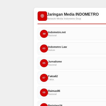
Jaringan Media INDOMETRO
🌐
Network Media Indometro Grup
Indometro.net
IM
Nasional
Indometro Law
03
Hukum
Jurnalisme
05
Nasional
Fakta62
07
Fakta
Raimas86
09
Nasional
Peristiwa24